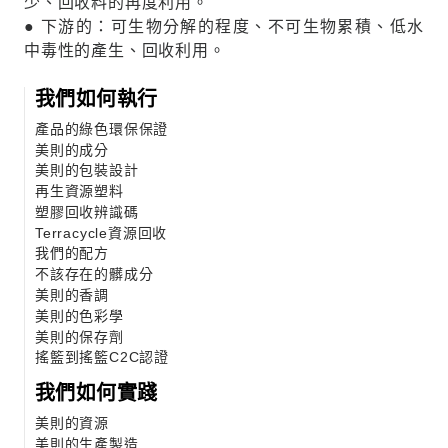
少、回收料的再度利用。
● 下游的：可生物分解的程度、不可生物累積、低水
中毒性的產生、回收利用。
我們如何執行
產品的綠色環保保證
美則的成分
美則的包裝設計
再生資源塑料
塑膠回收辨識碼
Terracycle資源回收
我們的配方
不該存在的髒成分
美則的香調
美則的色彩學
美則的保存劑
搖籃到搖籃C2C認證
我們如何實踐
美則的資源
美則的生產製造