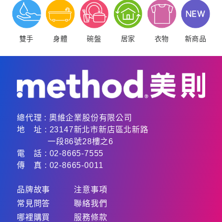
雙手
身體
碗盤
居家
衣物
新商品
總代理 :
奧維企業股份有限公司
地 址 : 23147新北市新店區北新路
一段86號28樓之6
電 話 : 02-8665-7555
傳 真 : 02-8665-0011
品牌故事
注意事項
常見問答
聯絡我們
哪裡購買
服務條款