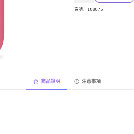
官
洗
貨號:
108075
髮
精
純
粹
寧
靜
數
量
商品說明
注意事項