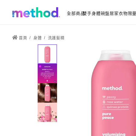
全部商品
雙手
身體
碗盤
居家
衣物
限
首頁
/
身體
/
洗護髮精