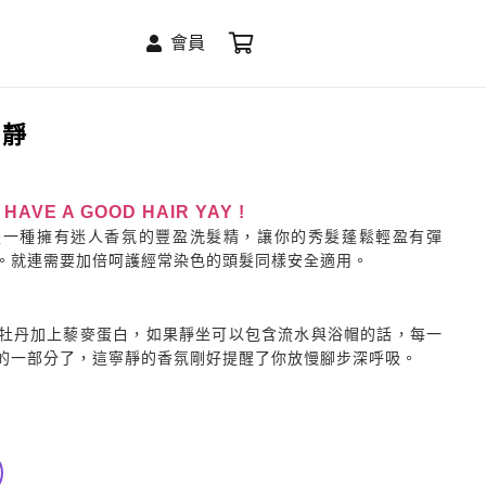
會員
寧靜
E A GOOD HAIR YAY !
是一種擁有迷人香氛的豐盈洗髮精，讓你的秀髮蓬鬆輕盈有彈
。就連需要加倍呵護經常染色的頭髮同樣安全適用。
牡丹加上藜麥蛋白，如果靜坐可以包含流水與浴帽的話，每一
的一部分了，這寧靜的香氛剛好提醒了你放慢腳步深呼吸。