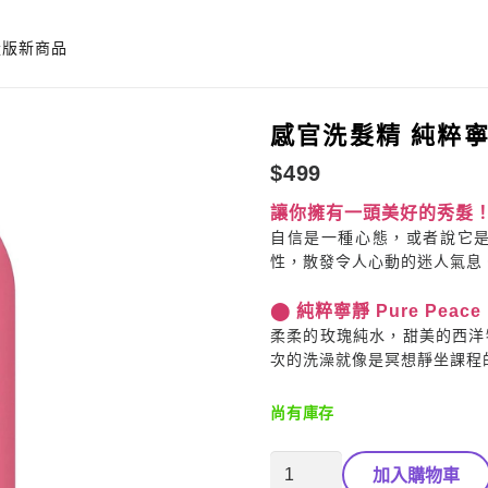
量版
新商品
感官洗髮精 純粹
$
499
讓你擁有一頭美好的秀髮！HAV
自信是一種心態，或者說它
性，散發令人心動的迷人氣息
⬤ 純粹寧靜 Pure Peace
柔柔的玫瑰純水，甜美的西洋
次的洗澡就像是冥想靜坐課程
尚有庫存
感
加入購物車