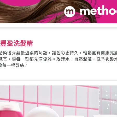
的豐盈洗髮精
給染後秀髮最溫柔的呵護，讓色彩更持久，輕鬆擁有健康亮
感官，讓每一刻都充滿優雅。玫瑰水：自然潤澤，賦予秀髮
盈每一根髮絲。