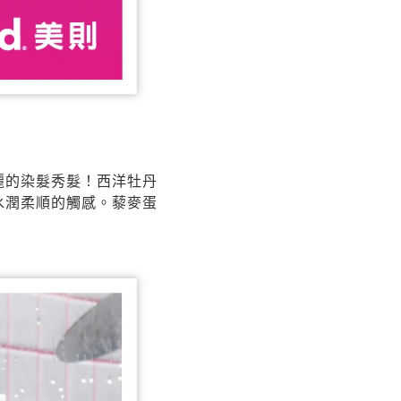
麗的染髮秀髮！西洋牡丹
水潤柔順的觸感。藜麥蛋