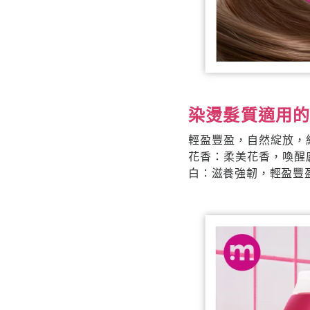
染燙髮質適用
輕盈豐盈，自然綻放，
花香：柔美花香，喚醒
白：滋養強韌，輕盈豐