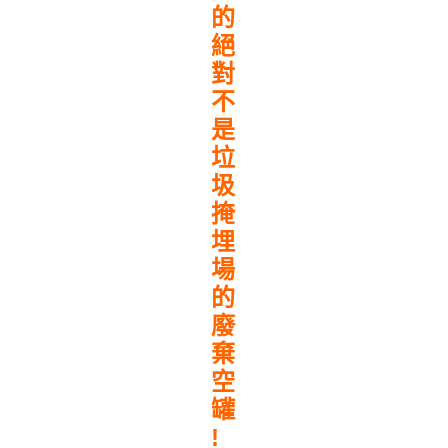
的
絕
對
不
是
垃
圾
掩
埋
場
的
廢
棄
空
罐
!