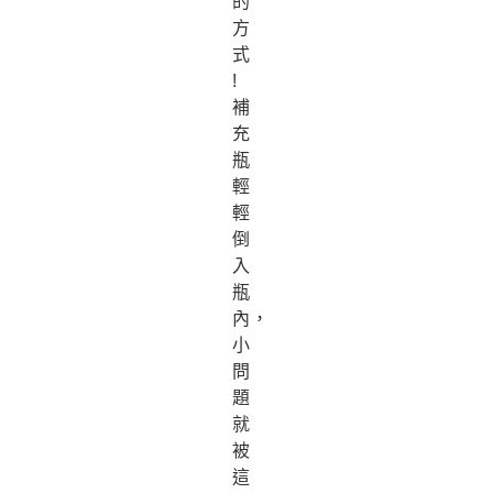
的
方
式
!
補
充
瓶
輕
輕
倒
入
瓶
內，
小
問
題
就
被
這