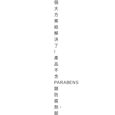
個
大
方
案
給
解
決
了
!
產
品
不
含
PARABENS
類
防
腐
劑、
鄰