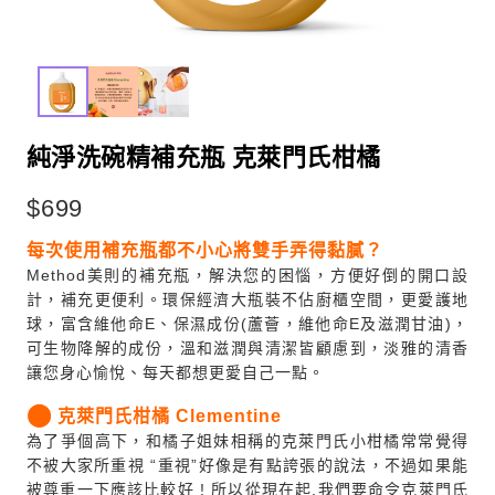
純淨洗碗精補充瓶 克萊門氏柑橘
$
699
每次使用補充瓶都不小心將雙手弄得黏膩？
Method美則的補充瓶，解決您的困惱，方便好倒的開口設
計，補充更便利。環保經濟大瓶裝不佔廚櫃空間，更愛護地
球，富含維他命E、保濕成份(蘆薈，維他命E及滋潤甘油)，
可生物降解的成份，溫和滋潤與清潔皆顧慮到，淡雅的清香
讓您身心愉悅、每天都想更愛自己一點。
⬤
克萊門氏柑橘 Clementine
為了爭個高下，和橘子姐妹相稱的克萊門氏小柑橘常常覺得
不被大家所重視 “重視”好像是有點誇張的說法，不過如果能
被尊重一下應該比較好 ! 所以從現在起,我們要命令克萊門氏