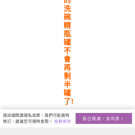
的
洗
碗
精
瓶
罐
不
會
再
剩
半
罐
了!
誰
請詳細閱讀隱私政策，我們可能隨時
我已閱讀，並同意。
會
修訂，建議您可隨時查閱。
服務條款
想
到