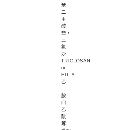
苯
二
甲
酸
鹽，
三
氯
沙
TRICLOSAN
or
EDTA
乙
二
胺
四
乙
酸
等