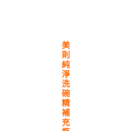
量
美
則
純
淨
洗
碗
精
補
充