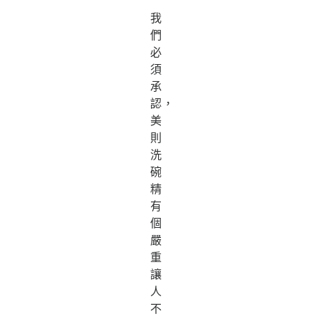
我
們
必
須
承
認，
美
則
洗
碗
精
有
個
嚴
重
讓
人
不