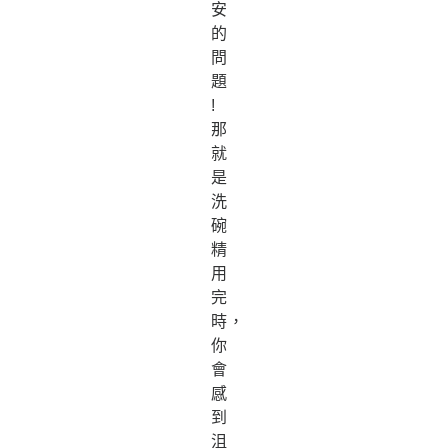
安
的
問
題
!
那
就
是
洗
碗
精
用
完
時，
你
會
感
到
沮