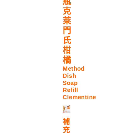
瓶
克
萊
門
氏
柑
橘
Method
Dish
Soap
Refill
Clementine
補
充