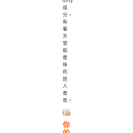
dirty
成
分，
有
著
天
堂
般
香
味
的
迷
人
香
氛。
你