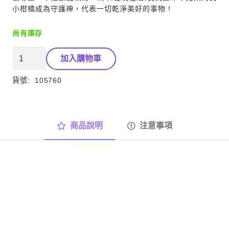
小柑橘成為守護神，代表一切乾淨美好的事物 !
尚有庫存
純
加入購物車
淨
洗
貨號:
105760
碗
精
補
商品說明
注意事項
充
瓶
克
萊
門
氏
柑
橘
數