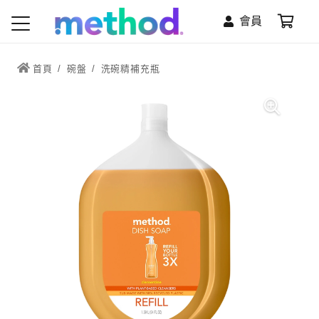
會員
首頁
/
碗盤
/
洗碗精補充瓶