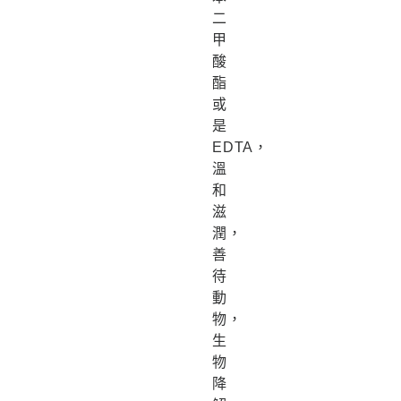
二
甲
酸
酯
或
是
EDTA，
溫
和
滋
潤，
善
待
動
物，
生
物
降