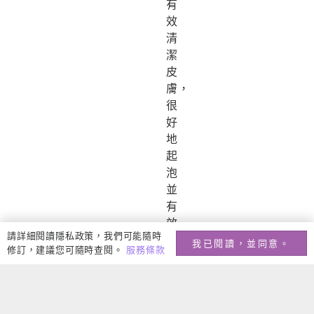
有
效
清
潔
皮
膚，
很
好
地
起
泡
並
有
效
請詳細閱讀隱私政策，我們可能隨時
去
我已閱讀，並同意。
修訂，建議您可隨時查閱。
服務條款
除
污
垢
和