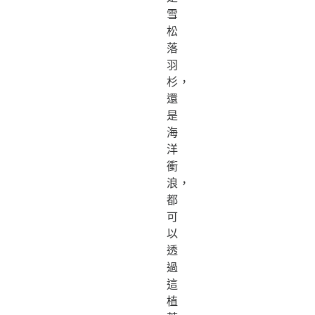
雪
松
落
羽
杉，
還
是
海
洋
衝
浪，
都
可
以
透
過
這
植