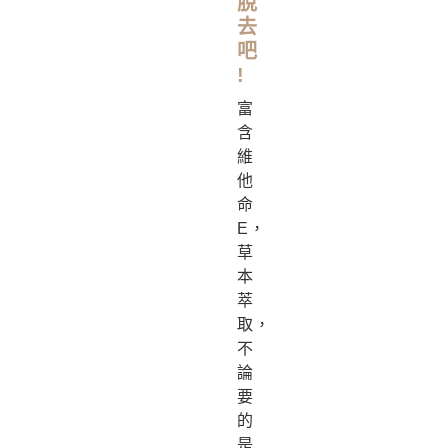
脫
去
吧
!
富
含
維
他
命
E，
草
本
萃
取，
不
論
要
的
是