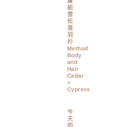
膚
組
雪
松
落
羽
杉
Method
Body
and
Hair
Cedar
+
Cypress
今
天
的