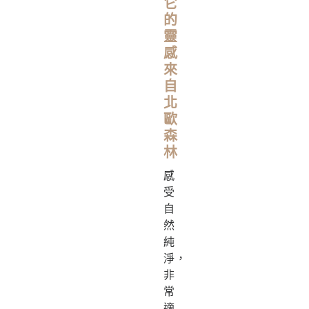
它
的
靈
感
來
自
北
歐
森
林
感
受
自
然
純
淨，
非
常
適