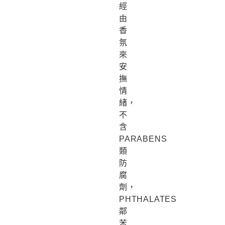
經
由
香
氛
來
安
撫
情
緒，
不
含
PARABENS
類
防
腐
劑，
PHTHALATES
鄰
苯