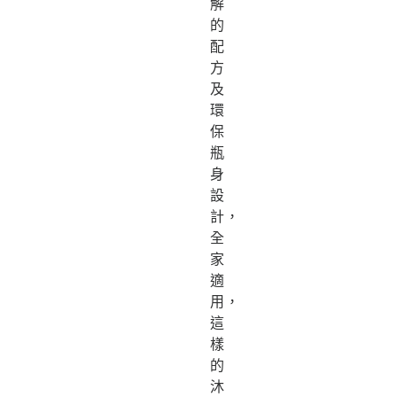
解
的
配
方
及
環
保
瓶
身
設
計，
全
家
適
用，
這
樣
的
沐