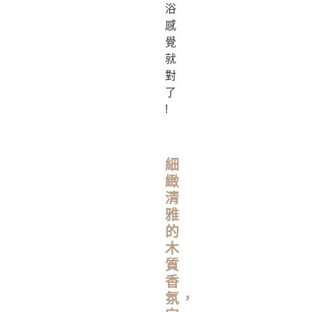
浴
感
覺
就
對
了
!
細
緻
清
雅
的
木
質
香
氛，