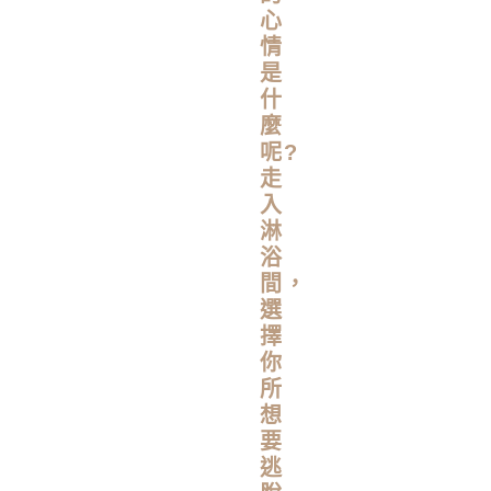
心
情
是
什
麼
呢?
走
入
淋
浴
間，
選
擇
你
所
想
要
逃