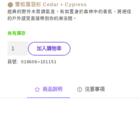
⬤ 雪松落羽杉 Cedar + Cypress
經典的野外木質調氣息，有如置身於森林中的香氛，將絕佳
的戶外感受直接帶到你的淋浴間。
尚有庫存
都
加入購物車
會
型
貨號:
018606+101151
男
潔
淨
商品說明
注意事項
沐
浴
髮
膚
組
雪
松