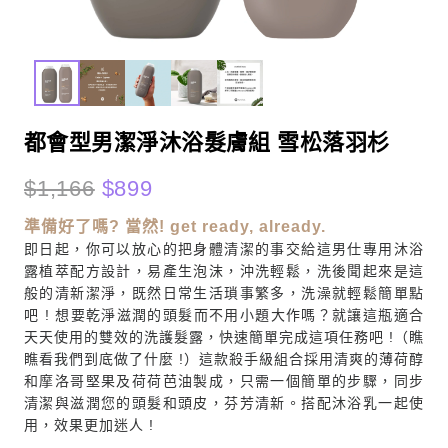
都會型男潔淨沐浴髮膚組 雪松落羽杉
原
目
$
1,166
$
899
始
前
準備好了嗎? 當然! get ready, already.
價
價
即日起，你可以放心的把身體清潔的事交給這男仕專用沐浴
露植萃配方設計，易產生泡沫，沖洗輕鬆，洗後聞起來是這
格：
格：
般的清新潔淨，既然日常生活瑣事繁多，洗澡就輕鬆簡單點
$1,166。
$899。
吧 ! 想要乾淨滋潤的頭髮而不用小題大作嗎？就讓這瓶適合
天天使用的雙效的洗護髮露，快速簡單完成這項任務吧 !（瞧
瞧看我們到底做了什麼 !）這款殺手級組合採用清爽的薄荷醇
和摩洛哥堅果及荷荷芭油製成，只需一個簡單的步驟，同步
清潔與滋潤您的頭髮和頭皮，芬芳清新。搭配沐浴乳一起使
用，效果更加迷人 !