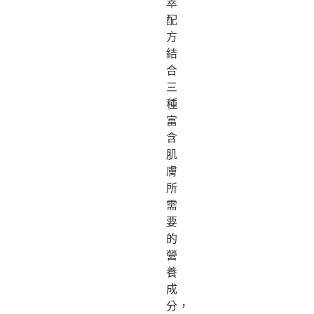
萃
配
方
結
合
三
種
富
含
肌
膚
所
需
要
的
營
養
成
分，