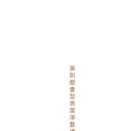
落
羽
杉
數
量
美
則
都
會
型
男
潔
淨
髮